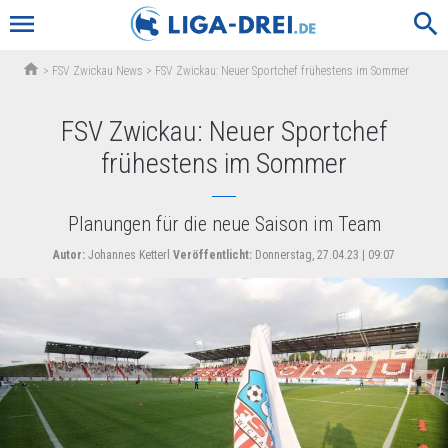
menu
search
home
>
FSV Zwickau News
>
FSV Zwickau: Neuer Sportchef frühestens im Sommer
FSV Zwickau: Neuer Sportchef
frühestens im Sommer
Planungen für die neue Saison im Team
Autor:
Johannes Ketterl
Veröffentlicht:
Donnerstag, 27.04.23 | 09:07