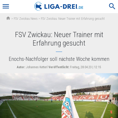
menu
search
home
>
FSV Zwickau News
>
FSV Zwickau: Neuer Trainer mit Erfahrung gesucht
FSV Zwickau: Neuer Trainer mit
Erfahrung gesucht
Enochs-Nachfolger soll nächste Woche kommen
Autor:
Johannes Ketterl
Veröffentlicht:
Freitag, 28.04.23 | 12:15