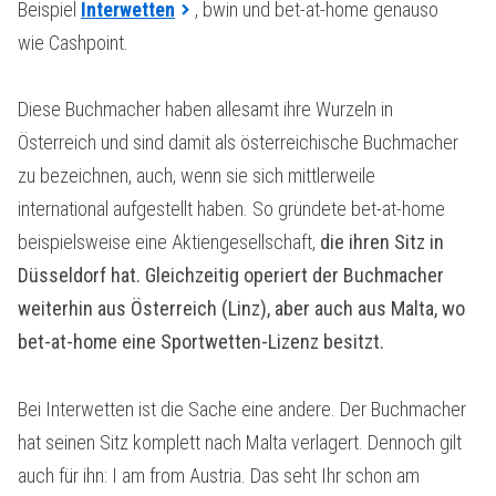
Beispiel
Interwetten
, bwin und bet-at-home genauso
wie Cashpoint.
Diese Buchmacher haben allesamt ihre Wurzeln in
Österreich und sind damit als österreichische Buchmacher
zu bezeichnen, auch, wenn sie sich mittlerweile
international aufgestellt haben. So gründete bet-at-home
beispielsweise eine Aktiengesellschaft,
die ihren Sitz in
Düsseldorf hat. Gleichzeitig operiert der Buchmacher
weiterhin aus Österreich (Linz), aber auch aus Malta, wo
bet-at-home eine Sportwetten-Lizenz besitzt.
Bei Interwetten ist die Sache eine andere. Der Buchmacher
hat seinen Sitz komplett nach Malta verlagert. Dennoch gilt
auch für ihn: I am from Austria. Das seht Ihr schon am