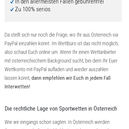
In den allermeisten Fällen gebührenfrei
Zu 100% seriös
Da stellt sich nur noch die Frage, wo Ihr aus Österreich via
PayPal einzahlen könnt. Im Wettbüro ist das nicht möglich,
also schaut Euch online um. Wenn Ihr einen Wettanbieter
mit österreichischem Background sucht, bei dem Ihr Euer
Wettkonto mit PayPal aufladen und wieder auszahlen
lassen könnt,
dann empfehlen wir Euch in jedem Fall
Interwetten!
Die rechtliche Lage von Sportwetten in Österreich
Wie wir eingangs schon sagten: In Österreich werden