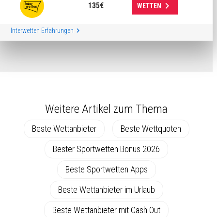
keyboard_arrow_right
135€
WETTEN
keyboard_arrow_right
Interwetten Erfahrungen
Weitere Artikel zum Thema
Beste Wettanbieter
Beste Wettquoten
Bester Sportwetten Bonus 2026
Beste Sportwetten Apps
Beste Wettanbieter im Urlaub
Beste Wettanbieter mit Cash Out