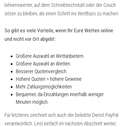
lohnenswerter, auf dem Schreibtischstuhl oder der Couch
sitzen zu bleiben, als einen Schritt ins Wettbüro zu machen.
So gibt es viele Vorteile, wenn Ihr Eure Wetten online
und nicht vor Ort abgebt:
Größere Auswahl an Wettanbietern
Größere Auswahl an Wetten
Besserer Quotenvergleich
Höhere Quoten = höhere Gewinne
Mehr Zahlungsmöglichkeiten
Bequemer, da Einzahlungen innerhalb weniger
Minuten möglich
Für letzteres zeichnet sich auch der beliebte Dienst PayPal
verantwortlich. Lest einfach im nächsten Abschnitt weiter,