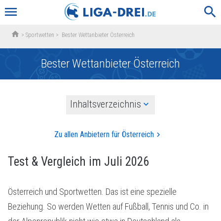
menu
search
home
>
Sportwetten
>
Bester Wettanbieter Österreich
Bester Wettanbieter Österreich
Inhaltsverzeichnis
Zu allen Anbietern für Österreich
keyboard_arrow_right
Test & Vergleich im Juli 2026
Österreich und Sportwetten. Das ist eine spezielle
Beziehung. So werden Wetten auf Fußball, Tennis und Co. in