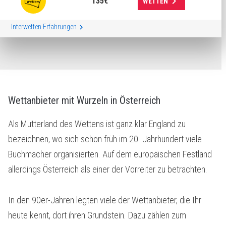
keyboard_arrow_right
135€
WETTEN
keyboard_arrow_right
Interwetten Erfahrungen
Wettanbieter mit Wurzeln in Österreich
Als Mutterland des Wettens ist ganz klar England zu
bezeichnen, wo sich schon früh im 20. Jahrhundert viele
Buchmacher organisierten. Auf dem europäischen Festland
allerdings Österreich als einer der Vorreiter zu betrachten.
In den 90er-Jahren legten viele der Wettanbieter, die Ihr
heute kennt, dort ihren Grundstein. Dazu zählen zum