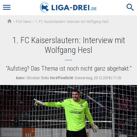
menu
search
home
>
FCK News
>
1. FC Kaiserslautern: Interview mit Wolfgang Hesl
1. FC Kaiserslautern: Interview mit
Wolfgang Hesl
"Aufstieg? Das Thema ist noch nicht ganz abgehakt."
Autor:
Christian Slotta
Veröffentlicht:
Donnerstag, 20.12.2018 | 11:35