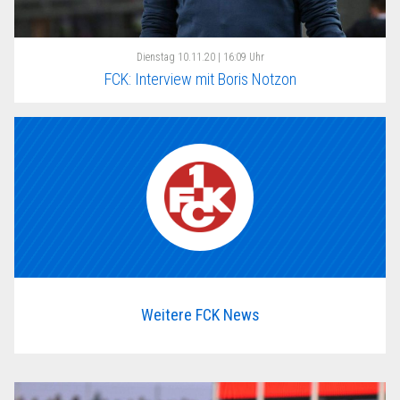
Dienstag
10.11.20 | 16:09 Uhr
FCK: Interview mit Boris Notzon
Weitere FCK News