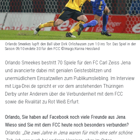
Orlando Smeekes lupft den Ball über Dirk Orlishausen zum 1:0 ins Tor. Das Spiel in der
Saison 09/10 endete 3:0 für den FCC ©Imago/Karina Hessland
Orlando Smeekes bestritt 70 Spiele für den FC Carl Zeiss Jena
und avancierte dabei mit genialen Geistesblitzen und
unermüdlichem Einsatzwillen zum Publikumsliebling. Im Interview
mit Liga-Drei.de spricht er vor dem anstehenden Thüringen
Derby unter Anderem über die Verbundenheit mit dem FCC
sowie die Rivalität zu Rot Weiß Erfurt.
Orlando, Sie haben auf Facebook noch viele Freunde aus Jena.
Wieso sind Sie mit dem FCC heute noch besonders verbunden?
Orlando:
„Die zwei Jahre in Jena waren für mich eine sehr schöne