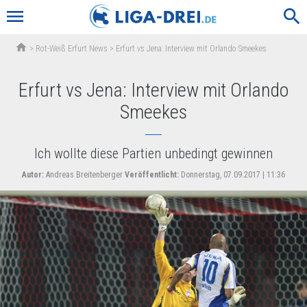
menu
search
home
>
Rot-Weiß Erfurt News
>
Erfurt vs Jena: Interview mit Orlando Smeekes
Erfurt vs Jena: Interview mit Orlando
Smeekes
Ich wollte diese Partien unbedingt gewinnen
Autor:
Andreas Breitenberger
Veröffentlicht:
Donnerstag, 07.09.2017 | 11:36