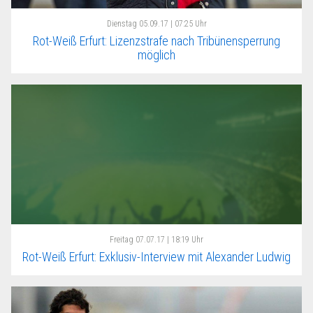
Dienstag
05.09.17 | 07:25 Uhr
Rot-Weiß Erfurt: Lizenzstrafe nach Tribünensperrung
möglich
Freitag
07.07.17 | 18:19 Uhr
Rot-Weiß Erfurt: Exklusiv-Interview mit Alexander Ludwig