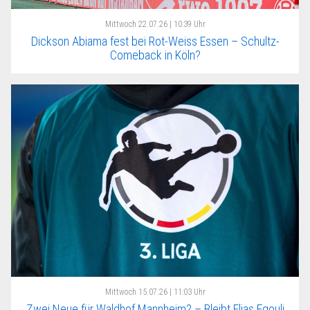
Mittwoch
22.07.26 | 10:39 Uhr
Dickson Abiama fest bei Rot-Weiss Essen – Schultz-
Comeback in Köln?
Mittwoch
15.07.26 | 11:03 Uhr
Zwei Neue für Waldhof Mannheim? – Bleibt Elias Egouli