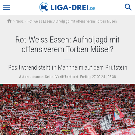
menu
search
home
>
News
>
Rot-Weiss Essen: Aufholjagd mit offensiverem Torben Müsel?
Rot-Weiss Essen: Aufholjagd mit
offensiverem Torben Müsel?
Positivtrend steht in Mannheim auf dem Prüfstein
Autor:
Johannes Ketterl
Veröffentlicht:
Freitag, 27.09.24 | 08:38