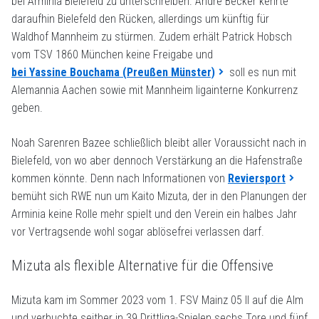
bei Arminia Bielefeld zu unterschreiben. André Becker kehrte
daraufhin Bielefeld den Rücken, allerdings um künftig für
Waldhof Mannheim zu stürmen. Zudem erhält Patrick Hobsch
vom TSV 1860 München keine Freigabe und
bei Yassine Bouchama (Preußen Münster)
soll es nun mit
Alemannia Aachen sowie mit Mannheim ligainterne Konkurrenz
geben.
Noah Sarenren Bazee schließlich bleibt aller Voraussicht nach in
Bielefeld, von wo aber dennoch Verstärkung an die Hafenstraße
kommen könnte. Denn nach Informationen von
Reviersport
bemüht sich RWE nun um Kaito Mizuta, der in den Planungen der
Arminia keine Rolle mehr spielt und den Verein ein halbes Jahr
vor Vertragsende wohl sogar ablösefrei verlassen darf.
Mizuta als flexible Alternative für die Offensive
Mizuta kam im Sommer 2023 vom 1. FSV Mainz 05 II auf die Alm
und verbuchte seither in 39 Drittliga-Spielen sechs Tore und fünf