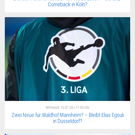
Comeback in Köln?
Mittwoch
15.07.26 | 11:03 Uhr
Zwei Neue für Waldhof Mannheim? – Bleibt Elias Egouli
in Düsseldorf?