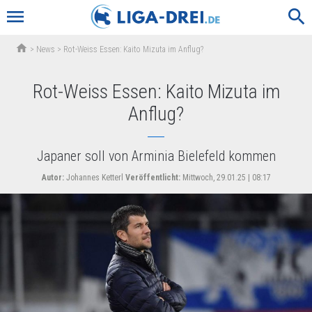
menu
search
home
>
News
>
Rot-Weiss Essen: Kaito Mizuta im Anflug?
Rot-Weiss Essen: Kaito Mizuta im
Anflug?
Japaner soll von Arminia Bielefeld kommen
Autor:
Johannes Ketterl
Veröffentlicht:
Mittwoch, 29.01.25 | 08:17