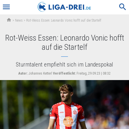
menu
search
home
>
News
>
Rot-Weiss Essen: Leonardo Vonic hofft auf die Startelf
Rot-Weiss Essen: Leonardo Vonic hofft
auf die Startelf
Sturmtalent empfiehlt sich im Landespokal
Autor:
Johannes Ketterl
Veröffentlicht:
Freitag, 29.09.23 | 08:32