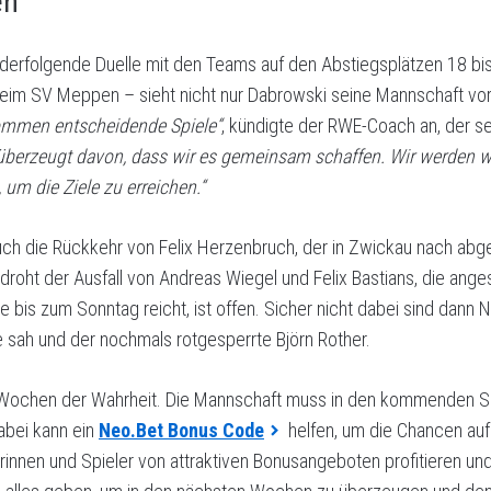
en
nanderfolgende Duelle mit den Teams auf den Abstiegsplätzen 18 b
eim SV Meppen – sieht nicht nur Dabrowski seine Mannschaft vo
ommen entscheidende Spiele“
, kündigte der RWE-Coach an, der s
l überzeugt davon, dass wir es gemeinsam schaffen. Wir werden w
 um die Ziele zu erreichen.“
auch die Rückkehr von Felix Herzenbruch, der in Zwickau nach ab
s droht der Ausfall von Andreas Wiegel und Felix Bastians, die a
bis zum Sonntag reicht, ist offen. Sicher nicht dabei sind dann N
 sah und der nochmals rotgesperrte Björn Rother.
Wochen der Wahrheit. Die Mannschaft muss in den kommenden Spie
Dabei kann ein
Neo.Bet Bonus Code
helfen, um die Chancen auf
nnen und Spieler von attraktiven Bonusangeboten profitieren und