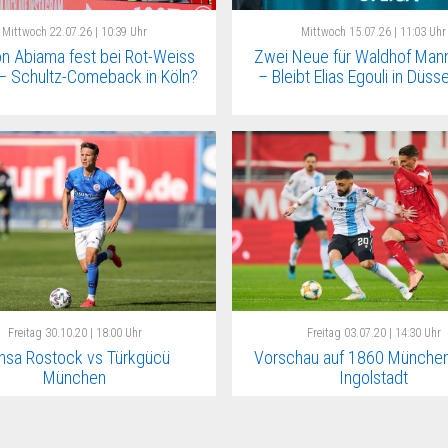
Mittwoch
22.07.26 | 10:39 Uhr
Mittwoch
15.07.26 | 11:03 Uhr
n Abiama fest bei Rot-Weiss
Zwei Neue für Waldhof Man
– Schultz-Comeback in Köln?
– Bleibt Elias Egouli in Düss
Freitag
30.10.20 | 18:00 Uhr
Freitag
03.07.20 | 14:30 Uhr
nsa Rostock vs Türkgücü
Vorschau auf 1860 München
München
Ingolstadt