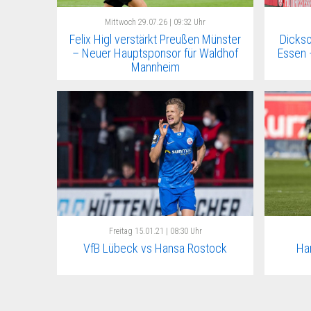
Mittwoch
29.07.26 | 09:32 Uhr
Felix Higl verstärkt Preußen Münster
Dickso
– Neuer Hauptsponsor für Waldhof
Essen 
Mannheim
Freitag
15.01.21 | 08:30 Uhr
VfB Lübeck vs Hansa Rostock
Ha