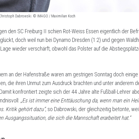
h Christoph Dabrowski. © IMAGO / Maximilian Koch
gen den SC Freiburg II schien Rot-Weiss Essen eigentlich der Bef
geglückt, doch weil nun bei Dynamo Dresden (1:2) und gegen Wald
e Lage wieder verschärft, obwohl das Polster auf die Abstiegsplät
ern an der Hafenstraße waren am gestrigen Sonntag doch einige
en, die ihren Unmut zum Ausdruck brachten und unter anderem de
Damit konfrontiert zeigte sich der 44 Jahre alte Fußball-Lehrer a
ndnisvoll:
„Es ist immer eine Enttäuschung da, wenn man ein Heims
. Kritik gehört dazu“
, so Dabrowski, der gleichzeitig betonte, wei
en Ausgangssituation, die sich die Mannschaft erarbeitet hat.“