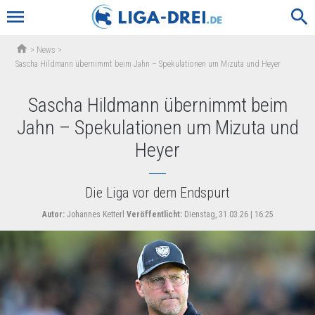
menu
search
home
>
News
>
Sascha Hildmann übernimmt beim Jahn – Spekulationen um Mizuta und Heyer
Sascha Hildmann übernimmt beim
Jahn – Spekulationen um Mizuta und
Heyer
Die Liga vor dem Endspurt
Autor:
Johannes Ketterl
Veröffentlicht:
Dienstag, 31.03.26 | 16:25