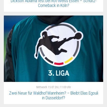
Dickson Abiama fest bei Rot-Weiss Essen – Schultz-
Comeback in Köln?
Mittwoch
15.07.26 | 11:03 Uhr
Zwei Neue für Waldhof Mannheim? – Bleibt Elias Egouli
in Düsseldorf?