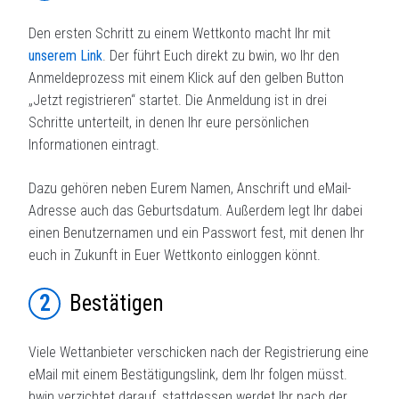
Den ersten Schritt zu einem Wettkonto macht Ihr mit
unserem Link
. Der führt Euch direkt zu bwin, wo Ihr den
Anmeldeprozess mit einem Klick auf den gelben Button
„Jetzt registrieren“ startet. Die Anmeldung ist in drei
Schritte unterteilt, in denen Ihr eure persönlichen
Informationen eintragt.
Dazu gehören neben Eurem Namen, Anschrift und eMail-
Adresse auch das Geburtsdatum. Außerdem legt Ihr dabei
einen Benutzernamen und ein Passwort fest, mit denen Ihr
euch in Zukunft in Euer Wettkonto einloggen könnt.
2
Bestätigen
Viele Wettanbieter verschicken nach der Registrierung eine
eMail mit einem Bestätigungslink, dem Ihr folgen müsst.
bwin verzichtet darauf, stattdessen werdet Ihr nach der