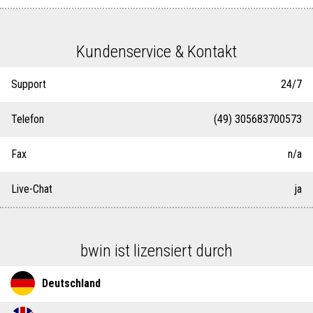
Kundenservice & Kontakt
Support
24/7
Telefon
(49) 305683700573
Fax
n/a
Live-Chat
ja
bwin ist lizensiert durch
Deutschland