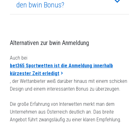
keyboard_arrow_down
den bwin Bonus?
Alternativen zur bwin Anmeldung
Auch bei
bet365 Sportwetten ist die Anmeldung innerhalb
kürzester Zeit erledigt
, der Wettanbieter weiß darüber hinaus mit einem schicken
Design und einem interessanten Bonus zu überzeugen.
Die große Erfahrung von Interwetten merkt man dem
Unternehmen aus Österreich deutlich an. Das breite
Angebot führt zwangsläufig zu einer klaren Empfehlung.