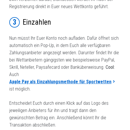
Registrierung direkt in Euer neues Wettkonto geführt.
3
Einzahlen
Nun müsst Ihr Euer Konto noch aufladen. Dafür öffnet sich
automatisch ein Pop-Up, in dem Euch alle verfügbaren
Zahlungsanbieter angezeigt werden. Darunter findet Ihr die
bei Wettanbietern gängigsten wie beispielsweise PayPal,
Skrill, Neteller, Paysafecard oder Banküberweisung.
Cool:
Auch
Apple Pay als Einzahlungsmethode für Sportwetten
ist möglich.
Entscheidet Euch durch einen Klick auf das Logo des
jeweiligen Anbieters für ihn und tragt dann den
gewünschten Betrag ein. Anschließend könnt Ihr die
Transaktion abschließen.