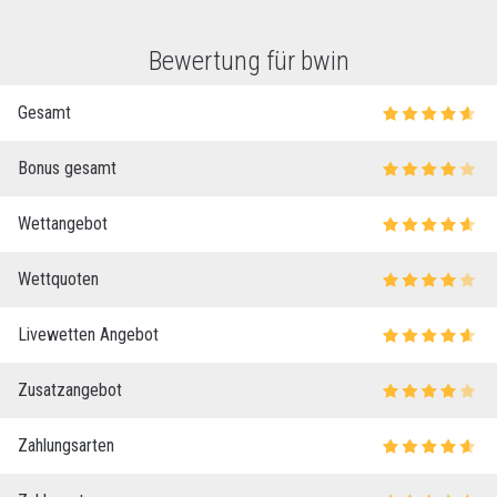
Bewertung für bwin
Gesamt
Bonus gesamt
Wettangebot
Wettquoten
Livewetten Angebot
Zusatzangebot
Zahlungsarten