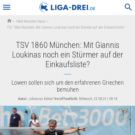
menu
search
home
>
1860 München News
>
TSV 1860 München: Mit Giannis Loukinas noch ein Stürmer auf der Einkaufsliste?
TSV 1860 München: Mit Giannis
Loukinas noch ein Stürmer auf der
Einkaufsliste?
Löwen sollen sich um den erfahrenen Griechen
bemühen
Autor:
Johannes Ketterl
Veröffentlicht:
Mittwoch, 23.08.23 | 08:18