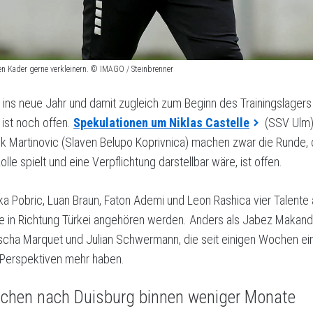
n Kader gerne verkleinern. © IMAGO / Steinbrenner
ins neue Jahr und damit zugleich zum Beginn des Trainingslagers 
ist noch offen.
Spekulationen um Niklas Castelle
(SSV Ulm)
ik Martinovic (Slaven Belupo Koprivnica) machen zwar die Runde, 
le spielt und eine Verpflichtung darstellbar wäre, ist offen.
ika Pobric, Luan Braun, Faton Ademi und Leon Rashica vier Talent
 in Richtung Türkei angehören werden. Anders als Jabez Makanda,
ascha Marquet und Julian Schwermann, die seit einigen Wochen ei
 Perspektiven mehr haben.
achen nach Duisburg binnen weniger Monate