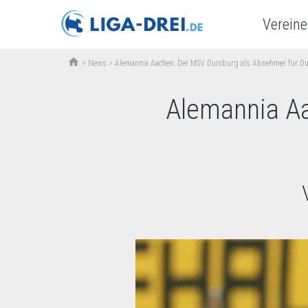
Vereine
home
>
News
>
Alemannia Aachen: Der MSV Duisburg als Abnehmer für Du
Alemannia Aa