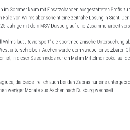
n im Sommer kaum mit Einsatzchancen ausgestatteten Profis zu fin
 Falle von Willms aber scheint eine zeitnahe Lösung in Sicht. Denn
 25-Jährige mit dem MSV Duisburg auf eine Zusammenarbeit vers
l Willms laut „Reviersport“ die sportmedizinische Untersuchung a
a West unterschreiben. Aachen würde dem variabel einsetzbaren 
st, in dieser Saison indes nur ein Mal im Mittelrheinpokal auf de
gliuca, die beide freilich auch bei den Zebras nur eine untergeor
binnen weniger Monate aus Aachen nach Duisburg wechselt.