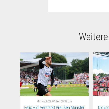
Weitere
Mittwoch
29.07.26 | 09:32 Uhr
Felix Higl verstärkt Preußen Münster
Dickso