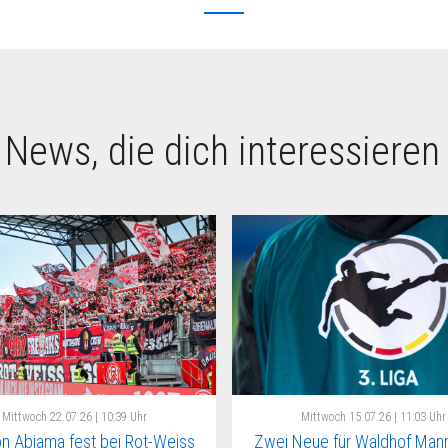
 News, die dich interessieren
Mittwoch
22.07.26 | 10:39 Uhr
Mittwoch
15.07.26 | 11:03 Uhr
n Abiama fest bei Rot-Weiss
Zwei Neue für Waldhof Man