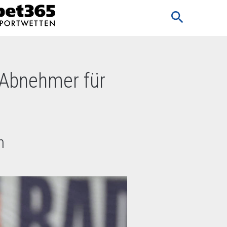
search
 Abnehmer für
h