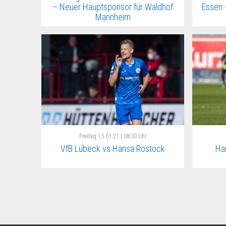
– Neuer Hauptsponsor für Waldhof
Essen 
Mannheim
Freitag
15.01.21 | 08:30 Uhr
VfB Lübeck vs Hansa Rostock
Ha