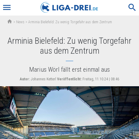
menu
search
home
>
News
>
Arminia Bielefeld: Zu wenig Torgefahr aus dem Zentrum
Arminia Bielefeld: Zu wenig Torgefahr
aus dem Zentrum
Marius Wörl fällt erst einmal aus
Autor:
Johannes Ketterl
Veröffentlicht:
Freitag, 11.10.24 | 08:46