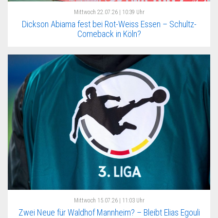
Mittwoch
22.07.26 | 10:39 Uhr
Dickson Abiama fest bei Rot-Weiss Essen – Schultz-
Comeback in Köln?
Mittwoch
15.07.26 | 11:03 Uhr
Zwei Neue für Waldhof Mannheim? – Bleibt Elias Egouli