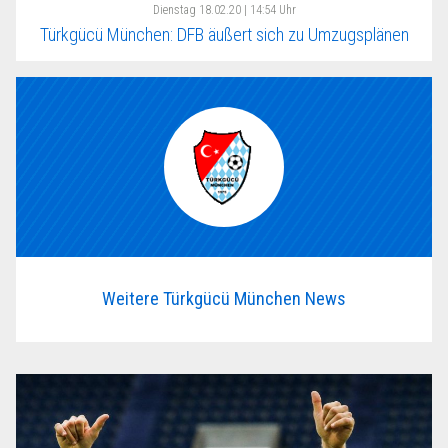
Dienstag
18.02.20 | 14:54 Uhr
Türkgücü München: DFB äußert sich zu Umzugsplänen
Weitere Türkgücü München News