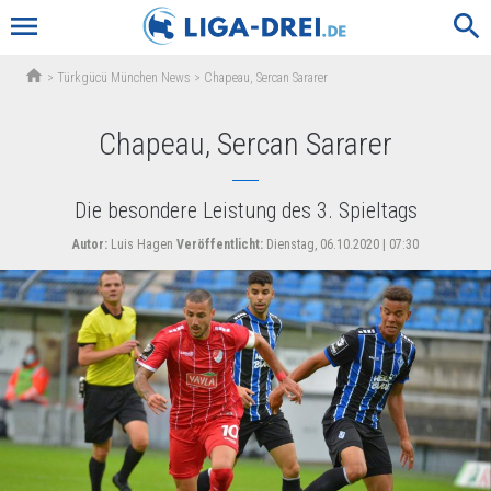
menu
search
home
>
Türkgücü München News
>
Chapeau, Sercan Sararer
Chapeau, Sercan Sararer
Die besondere Leistung des 3. Spieltags
Autor:
Luis Hagen
Veröffentlicht:
Dienstag, 06.10.2020 | 07:30