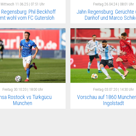
Mittwoch
11.06.25 | 07:51 Uhr
Freitag
26.04.24 | 08:01 Uhr
 Regensburg: Phil Beckhoff
Jahn Regensburg: Gerüchte
mt wohl vom FC Gütersloh
Danhof und Marco Schik
Freitag
30.10.20 | 18:00 Uhr
Freitag
03.07.20 | 14:30 Uhr
nsa Rostock vs Türkgücü
Vorschau auf 1860 München
München
Ingolstadt