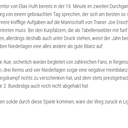
entor von Elias Huth bereits in der 16. Minute im zweiten Durchg
g von einem gebrauchten Tag sprechen, der sich am besten so sch
ehrere knifflige Aufgaben auf die Mannschaft von Trainer Joe En
reten muss. Bei den Kurpfälzern, die als Tabellensiebter mit fün
en, allerdings deshalb auch unter Druck stehen, weist der Jahn be
n Niederlagen eine alles andere als gute Bilanz auf.
e Aue, sicherlich wieder begleitet von zahlreichen Fans, in Regen
n, drei Remis und vier Niederlagen sogar eine negative Heimbila
egskampf nichts zu verschenken hat, und dem stets prestigeträch
ie 2. Bundesliga auch noch nicht abgehakt hat.
ßen solide durch diese Spiele kommen, wäre der Weg zurück in Liga