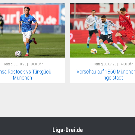
Freitag
30.10.20 | 18:00 Uhr
Freitag
03.07.20 | 14:30 Uhr
nsa Rostock vs Türkgücü
Vorschau auf 1860 München
München
Ingolstadt
Liga-Drei.de