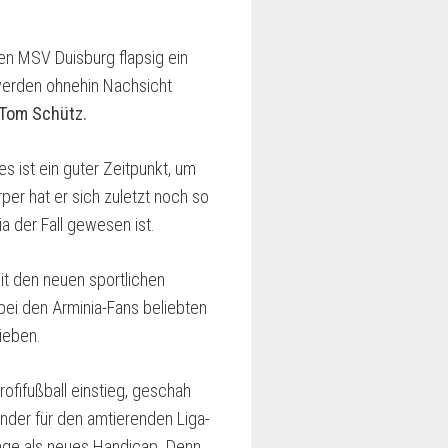
gen MSV Duisburg flapsig ein
 werden ohnehin Nachsicht
h Tom Schütz.
 es ist ein guter Zeitpunkt, um
per hat er sich zuletzt noch so
a der Fall gewesen ist.
mit den neuen sportlichen
bei den Arminia-Fans beliebten
ieben.
ofifußball einstieg, geschah
ander für den amtierenden Liga-
nge als neues Handicap. Denn