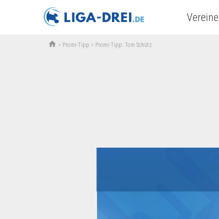
Vereine
home
>
Promi-Tipp
>
Promi-Tipp: Tom Schütz