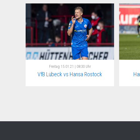
Freitag
15.01.21 | 08:30 Uhr
VfB Lübeck vs Hansa Rostock
Ha