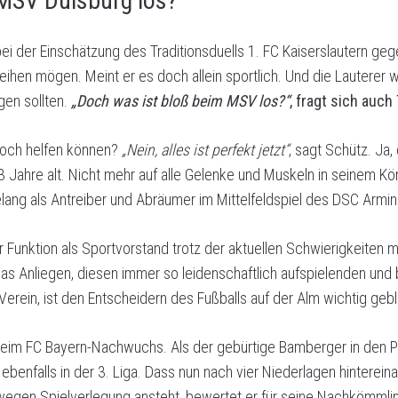
 MSV Duisburg los?“
 bei der Einschätzung des Traditionsduells 1. FC Kaiserslautern ge
eihen mögen. Meint er es doch allein sportlich. Und die Lauterer
gen sollten.
„Doch was ist bloß beim MSV los?“
, fragt sich auc
noch helfen können?
„Nein, alles ist perfekt jetzt“
, sagt Schütz. Ja,
 Jahre alt. Nicht mehr auf alle Gelenke und Muskeln in seinem Kör
elang als Antreiber und Abräumer im Mittelfeldspiel des DSC Armini
r Funktion als Sportvorstand trotz der aktuellen Schwierigkeiten 
s Anliegen, diesen immer so leidenschaftlich aufspielenden und 
erein, ist den Entscheidern des Fußballs auf der Alm wichtig gebl
beim FC Bayern-Nachwuchs. Als der gebürtige Bamberger in den Pr
ebenfalls in der 3. Liga. Dass nun nach vier Niederlagen hinterein
egen Spielverlegung ansteht, bewertet er für seine Nachkömmli