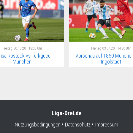
Freitag
30.10.20 | 18:00 Uhr
Freitag
03.07.20 | 14:30 Uhr
nsa Rostock vs Türkgücü
Vorschau auf 1860 München
München
Ingolstadt
Liga-Drei.de
Nutzungsbedingungen
Datenschutz
Impressum