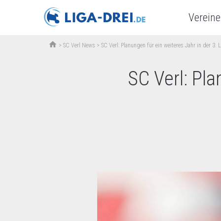
Vereine
home
>
SC Verl News
>
SC Verl: Planungen für ein weiteres Jahr in der 3.
SC Verl: Pla