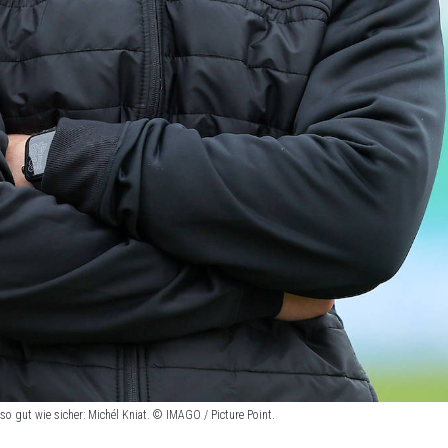
so gut wie sicher: Michél Kniat. © IMAGO / Picture Point.