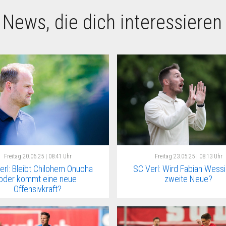
 News, die dich interessieren
Freitag
20.06.25 | 08:41 Uhr
Freitag
23.05.25 | 08:13 Uhr
erl: Bleibt Chilohem Onuoha
SC Verl: Wird Fabian Wessi
oder kommt eine neue
zweite Neue?
Offensivkraft?