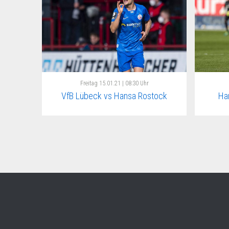
Freitag
15.01.21 | 08:30 Uhr
VfB Lübeck vs Hansa Rostock
Ha