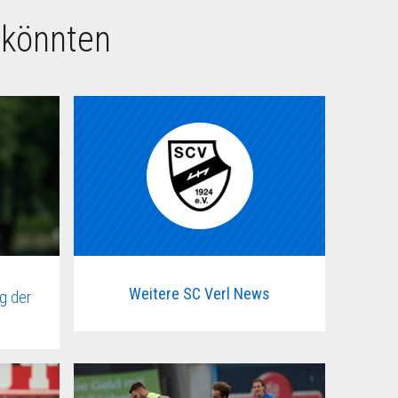
 könnten
Weitere SC Verl News
g der