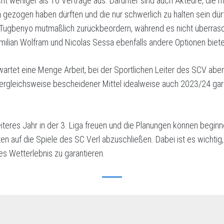
ht weniger als 16 Verträge aus. Darunter sind auch Akteure, die m
h gezogen haben dürften und die nur schwerlich zu halten sein dü
 Tugbenyo mutmaßlich zurückbeordern, während es nicht überrasc
lian Wolfram und Nicolas Sessa ebenfalls andere Optionen biet
wartet eine Menge Arbeit, bei der Sportlichen Leiter des SCV ab
ergleichsweise bescheidener Mittel idealweise auch 2023/24 gar 
iteres Jahr in der 3. Liga freuen und die Planungen können beginn
ten auf die Spiele des SC Verl abzuschließen. Dabei ist es wichtig
es Wetterlebnis zu garantieren.