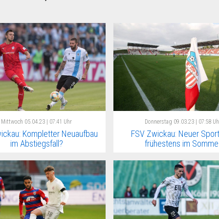
Mittwoch
05.04.23 | 07:41 Uhr
Donnerstag
09.03.23 | 07:58 Uh
ickau: Kompletter Neuaufbau
FSV Zwickau: Neuer Spor
im Abstiegsfall?
frühestens im Somme