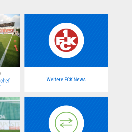
r
Weitere FCK News
tchef
r