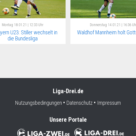
Montag
18.01.21 | 12:33 Uhr
Donnerstag
14.01.21 | 16:36 Uh
yern U23: Stiller wechselt in
Waldhof Mannheim holt Gott
die Bundesliga
Liga-Drei.de
Nutzungsbedingungen
Datenschutz
Impressum
Unsere Portale