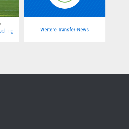
r
Weitere Transfer-News
schling