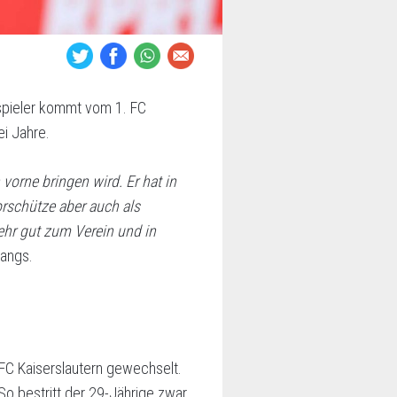
vspieler kommt vom 1. FC
ei Jahre.
vorne bringen wird. Er hat in
Torschütze aber auch als
sehr gut zum Verein und in
gangs.
 FC Kaiserslautern gewechselt.
So bestritt der 29-Jährige zwar