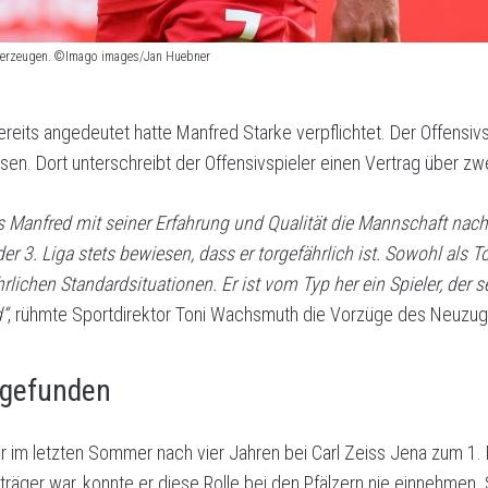
überzeugen. ©Imago images/Jan Huebner
reits angedeutet hatte Manfred Starke verpflichtet. Der Offensi
en. Dort unterschreibt der Offensivspieler einen Vertrag über zw
 Manfred mit seiner Erfahrung und Qualität die Mannschaft nach 
er 3. Liga stets bewiesen, dass er torgefährlich ist. Sowohl als 
lichen Standardsituationen. Er ist vom Typ her ein Spieler, der 
“
, rühmte Sportdirektor Toni Wachsmuth die Vorzüge des Neuzu
r gefunden
r im letzten Sommer nach vier Jahren bei Carl Zeiss Jena zum 1.
äger war, konnte er diese Rolle bei den Pfälzern nie einnehmen. 