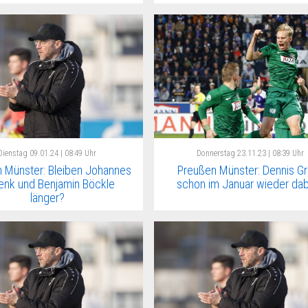
Dienstag
09.01.24 | 08:49 Uhr
Donnerstag
23.11.23 | 08:39 Uhr
 Münster: Bleiben Johannes
Preußen Münster: Dennis Gr
enk und Benjamin Böckle
schon im Januar wieder dab
länger?