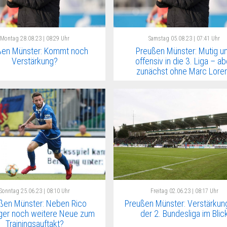
Montag
28.08.23 | 08:29 Uhr
Samstag
05.08.23 | 07:41 Uhr
ßen Münster: Kommt noch
Preußen Münster: Mutig u
Verstärkung?
offensiv in die 3. Liga – ab
zunächst ohne Marc Lore
Sonntag
25.06.23 | 08:10 Uhr
Freitag
02.06.23 | 08:17 Uhr
ßen Münster: Neben Rico
Preußen Münster: Verstärkun
nger noch weitere Neue zum
der 2. Bundesliga im Blic
Trainingsauftakt?