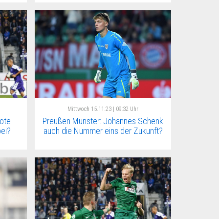
Mittwoch
15.11.23 | 09:32 Uhr
ote
Preußen Münster: Johannes Schenk
ei?
auch die Nummer eins der Zukunft?