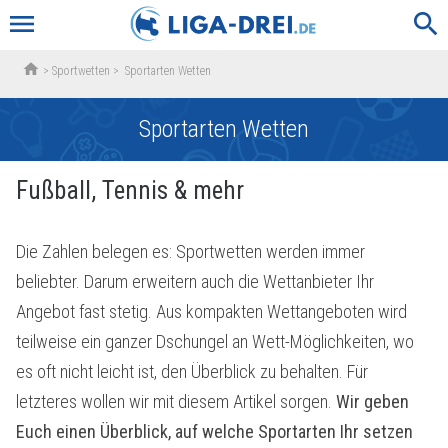
menu
search
home
>
Sportwetten
>
Sportarten Wetten
Sportarten Wetten
Fußball, Tennis & mehr
Die Zahlen belegen es: Sportwetten werden immer
beliebter. Darum erweitern auch die Wettanbieter Ihr
Angebot fast stetig. Aus kompakten Wettangeboten wird
teilweise ein ganzer Dschungel an Wett-Möglichkeiten, wo
es oft nicht leicht ist, den Überblick zu behalten. Für
letzteres wollen wir mit diesem Artikel sorgen.
Wir geben
Euch einen Überblick, auf welche Sportarten Ihr setzen