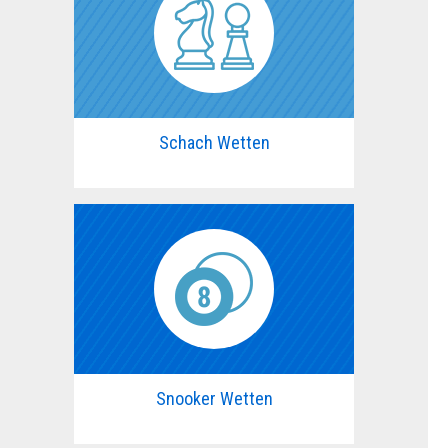
Schach Wetten
Snooker Wetten