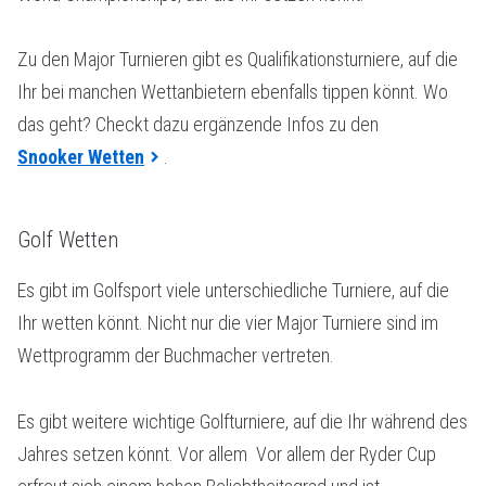
Zu den Major Turnieren gibt es Qualifikationsturniere, auf die
Ihr bei manchen Wettanbietern ebenfalls tippen könnt. Wo
das geht? Checkt dazu ergänzende Infos zu den
Snooker Wetten
.
Golf Wetten
Es gibt im Golfsport viele unterschiedliche Turniere, auf die
Ihr wetten könnt. Nicht nur die vier Major Turniere sind im
Wettprogramm der Buchmacher vertreten.
Es gibt weitere wichtige Golfturniere, auf die Ihr während des
Jahres setzen könnt. Vor allem Vor allem der Ryder Cup