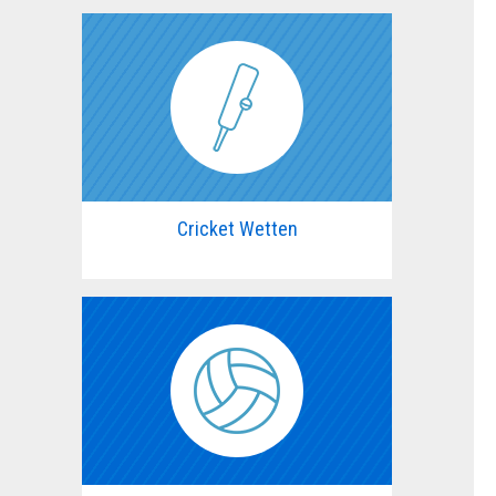
Cricket Wetten