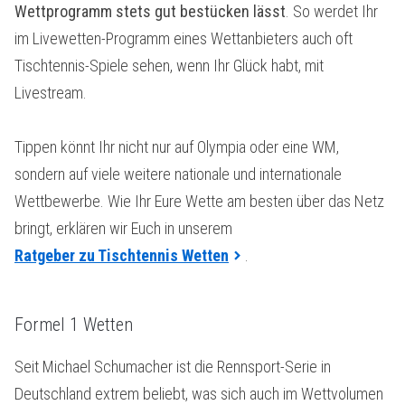
Wettprogramm stets gut bestücken lässt
. So werdet Ihr
im Livewetten-Programm eines Wettanbieters auch oft
Tischtennis-Spiele sehen, wenn Ihr Glück habt, mit
Livestream.
Tippen könnt Ihr nicht nur auf Olympia oder eine WM,
sondern auf viele weitere nationale und internationale
Wettbewerbe. Wie Ihr Eure Wette am besten über das Netz
bringt, erklären wir Euch in unserem
Ratgeber zu Tischtennis Wetten
.
Formel 1 Wetten
Seit Michael Schumacher ist die Rennsport-Serie in
Deutschland extrem beliebt, was sich auch im Wettvolumen