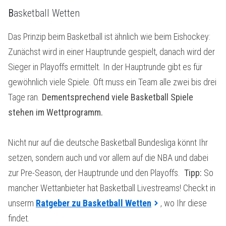
B
asketball Wetten
Das Prinzip beim Basketball ist ähnlich wie beim Eishockey:
Zunächst wird in einer Hauptrunde gespielt, danach wird der
Sieger in Playoffs ermittelt. In der Hauptrunde gibt es für
gewöhnlich viele Spiele. Oft muss ein Team alle zwei bis drei
Tage ran.
Dementsprechend viele Basketball Spiele
stehen im Wettprogramm.
Nicht nur auf die deutsche Basketball Bundesliga könnt Ihr
setzen, sondern auch und vor allem auf die NBA und dabei
zur Pre-Season, der Hauptrunde und den Playoffs.
Tipp:
So
mancher Wettanbieter hat Basketball Livestreams! Checkt in
unserm
Ratgeber zu Basketball Wetten
, wo Ihr diese
findet.