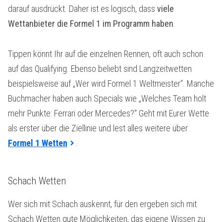
darauf ausdrückt. Daher ist es logisch, dass
viele
Wettanbieter die Formel 1 im Programm haben
.
Tippen könnt Ihr auf die einzelnen Rennen, oft auch schon
auf das Qualifying. Ebenso beliebt sind Langzeitwetten
beispielsweise auf „Wer wird Formel 1 Weltmeister“. Manche
Buchmacher haben auch Specials wie „Welches Team holt
mehr Punkte: Ferrari oder Mercedes?“ Geht mit Eurer Wette
als erster über die Ziellinie und lest alles weitere über
Formel 1 Wetten
.
Schach Wetten
Wer sich mit Schach auskennt, für den ergeben sich mit
Schach Wetten gute Möglichkeiten, das eigene Wissen zu