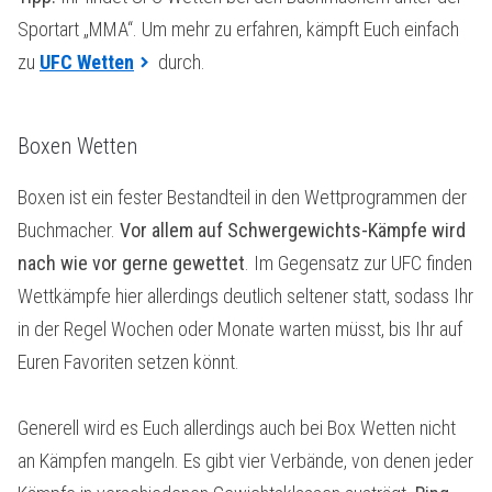
Sportart „MMA“. Um mehr zu erfahren, kämpft Euch einfach
zu
UFC Wetten
durch.
Boxen Wetten
Boxen ist ein fester Bestandteil in den Wettprogrammen der
Buchmacher.
Vor allem auf Schwergewichts-Kämpfe wird
nach wie vor gerne gewettet
. Im Gegensatz zur UFC finden
Wettkämpfe hier allerdings deutlich seltener statt, sodass Ihr
in der Regel Wochen oder Monate warten müsst, bis Ihr auf
Euren Favoriten setzen könnt.
Generell wird es Euch allerdings auch bei Box Wetten nicht
an Kämpfen mangeln. Es gibt vier Verbände, von denen jeder