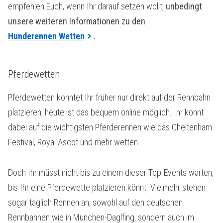
empfehlen Euch, wenn Ihr darauf setzen wollt,
unbedingt
unsere weiteren Informationen zu den
Hunderennen Wetten
.
Pferdewetten
Pferdewetten konntet Ihr früher nur direkt auf der Rennbahn
platzieren, heute ist das bequem online möglich. Ihr könnt
dabei auf die wichtigsten Pferderennen wie das Cheltenham
Festival, Royal Ascot und mehr wetten.
Doch Ihr müsst nicht bis zu einem dieser Top-Events warten,
bis Ihr eine Pferdewette platzieren könnt. Vielmehr stehen
sogar täglich Rennen an, sowohl auf den deutschen
Rennbahnen wie in München-Daglfing, sondern auch im