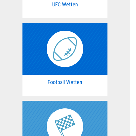
UFC Wetten
Football Wetten