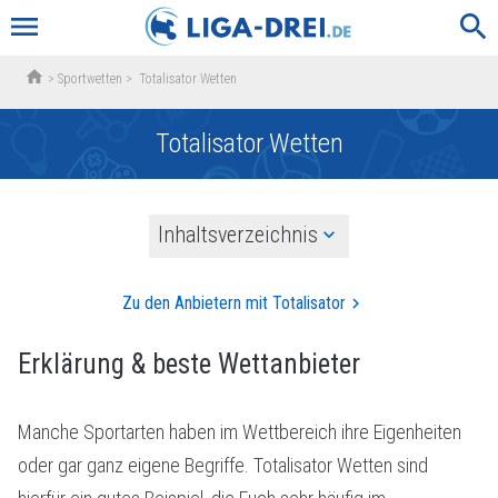
menu
search
home
>
Sportwetten
>
Totalisator Wetten
Totalisator Wetten
Inhaltsverzeichnis
Zu den Anbietern mit Totalisator
keyboard_arrow_right
Erklärung & beste Wettanbieter
Manche Sportarten haben im Wettbereich ihre Eigenheiten
oder gar ganz eigene Begriffe. Totalisator Wetten sind