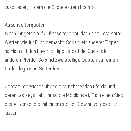
zuschlagen, in dem die Quote extrem hoch ist.
Außenseiterquoten
Wenn Ihr gerne auf Außenseiter tippt, dann sind Totalisator
Wetten wie für Euch gemacht. Sobald ein anderer Tipper
nämlich auf den Favoriten tippt, steigt die Quote aller
anderen Pferde.
So sind zweistellige Quoten auf einen
Underdog keine Seltenheit.
Gepaart mit Wissen über die teilnehmenden Pferde und
deren Jockeys habt Ihr so die Möglichkeit, Euch einen Sieg
des Außenseiters mit einem stolzen Gewinn vergolden zu
lassen.